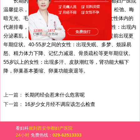
长期的月经不调对女性有什么影响吗?西安华都妇产医院
温馨提示，30岁左右的女性：皮肤明显出现色斑、松弛、晦
暗无光、毛孔粗大、粗糙等不正常现象，不利与女性体内的
代谢排毒，易衰老和引起不孕。30-40岁之间的女性：出现内
分泌紊乱，女性第二性症明显衰退、减弱，甚至提前出现更
年期症状。40-55岁之间的女性：出现失眠、多梦、烦躁易
怒、精力体力下降、记忆力减退、骨质疏松等更年期症状。
55岁以上的女性：出现多汗、皮肤潮红等，肾功能大幅下
降，卵巢基本萎缩、卵巢功能衰退等。
上一篇：
长期闭经会惹来什么危害呢
下一篇：
16岁少女月经不调应该怎么检查
看妇科
就到西安华都妇产医院
24小时
免费热线：
029-62513333