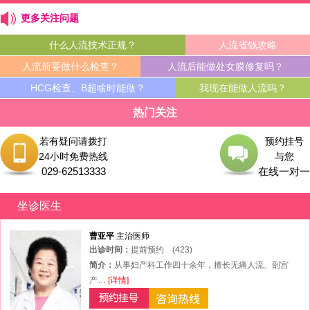
更多关注问题
什么人流技术正规？
人流省钱攻略
人流前要做什么检查？
人流后能做处女膜修复吗？
HCG检查、B超啥时能做？
我现在能做人流吗？
热门关注
若有疑问请拨打
预约挂号
24小时免费热线
与您
029-62513333
在线一对一
坐诊医生
曹亚平
主治医师
出诊时间：
提前预约
(423)
简介：
从事妇产科工作四十余年，擅长无痛人流、剖宫
产…
[详情]