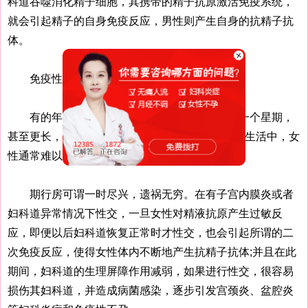
科道吞噬消化精子细胞，其携带的精子抗原激活免疫系统，
就会引起精子的自身免疫反应，男性则产生自身的抗精子抗
体。
免疫性不孕的危害：一 经期同房埋下不孕根
有的年轻男性觉得，妻子月经一来就是将近一个星期，
甚至更长，在此期间自己哪能忍得住欲望?而在性生活中，女
性通常难以拒绝男伴的要求。
期行房可谓一时尽兴，遗祸无穷。在有子宫内膜炎或者
妇科道异常情况下性交，一旦女性对精液抗原产生过敏反
应，即便以后妇科道恢复正常时才性交，也会引起所谓的二
次免疫反应，使得女性体内不断地产生抗精子抗体;并且在此
期间，妇科道的生理屏障作用减弱，如果进行性交，很容易
损伤其妇科道，并造成病菌感染，逐步引发宫颈炎、盆腔炎