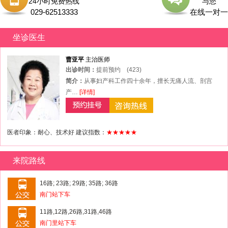
24小时免费热线
与您
029-62513333
在线一对一
坐诊医生
曹亚平
主治医师
出诊时间：
提前预约
(423)
简介：
从事妇产科工作四十余年，擅长无痛人流、剖宫
产…
[详情]
医者印象：耐心、技术好 建议指数：
★★★★★
来院路线
16路; 23路; 29路; 35路; 36路
南门站下车
11路,12路,26路,31路,46路
南门里站下车