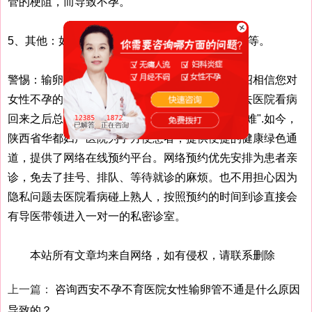
管的梗阻，而导致不孕。
5、其他：如性交疼痛、白带增多、胃肠道障碍等等。
警惕：输卵管积液导致女性不孕？通过上面的介绍相信您对
女性不孕的原因又多了一点了解。以往很多女性去医院看病
回来之后总有一个共同的感受："挂号难，排队更难".如今，
陕西省华都妇产医院为了方便患者，提供便捷的健康绿色通
道，提供了网络在线预约平台。网络预约优先安排为患者亲
诊，免去了挂号、排队、等待就诊的麻烦。也不用担心因为
隐私问题去医院看病碰上熟人，按照预约的时间到诊直接会
有导医带领进入一对一的私密诊室。
本站所有文章均来自网络，如有侵权，请联系删除
上一篇：
咨询西安不孕不育医院女性输卵管不通是什么原因
导致的？