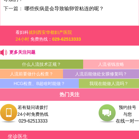
下一篇：
哪些疾病是会导致输卵管粘连的呢？
看妇科
就到西安华都妇产医院
24小时
免费热线：
029-62513333
更多关注问题
什么人流技术正规？
人流省钱攻略
人流前要做什么检查？
人流后能做处女膜修复吗？
HCG检查、B超啥时能做？
我现在能做人流吗？
热门关注
若有疑问请拨打
预约挂号
24小时免费热线
与您
029-62513333
在线一对一
坐诊医生