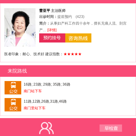
曹亚平
主治医师
出诊时间：
提前预约
(423)
简介：
从事妇产科工作四十余年，擅长无痛人流、剖宫
产…
[详情]
医者印象：耐心、技术好 建议指数：
★★★★★
来院路线
16路; 23路; 29路; 35路; 36路
南门站下车
11路,12路,26路,31路,46路
南门里站下车