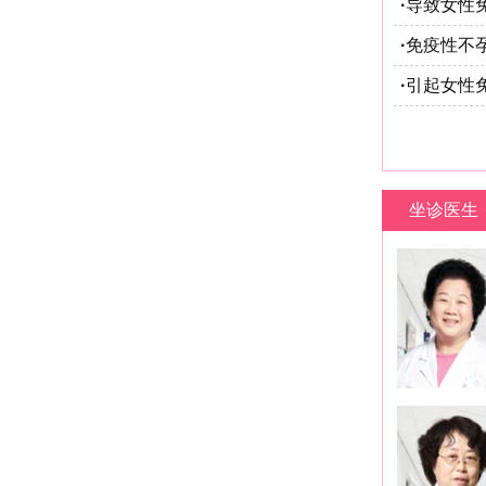
·
导致女性
·
免疫性不
·
引起女性
坐诊医生