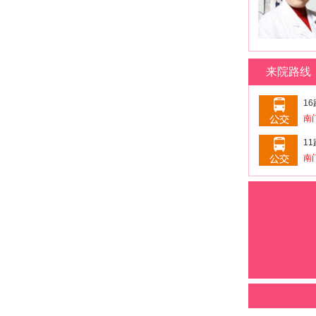
来院路线
16
南
11
南